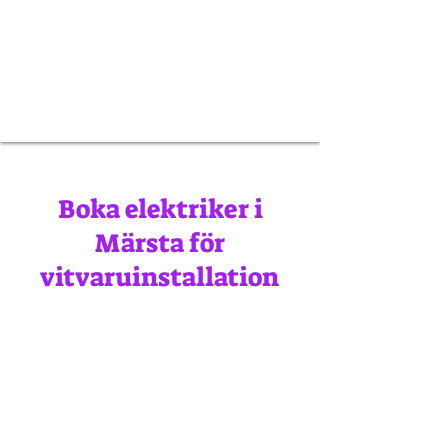
Boka elektriker i
Märsta för
vitvaruinstallation
Planering
Våra elektriker i Märsta
hjälper dig planera