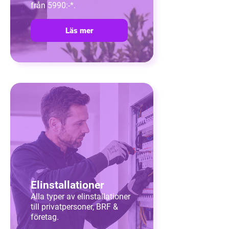
från 5990:-*.
Läs mer
Elinstallationer
Alla typer av elinstallationer
till privatpersoner, BRF &
företag.