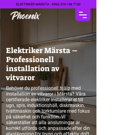
ELEKTRIKER MÄRSTA - RING
010-148 7130
Elektriker Märsta –
Professionell
installation av
vitvaror
Behöver du professionell hjälp med
installation av vitvaror i Märsta? Våra
certifierade elektriker installerar el till
ugn, spis, induktionshäll, diskmaskin,
tvättmaskin och torktumlare med fokus
på säkerhet och funktion. Vi
säkerställer att alla anslutningar är
korrekt utförda och anpassade efter din
elanläggning för trygg och effektiv drift.